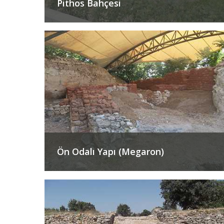
Pithos Bahçesi
Ön Odalı Yapı (Megaron)