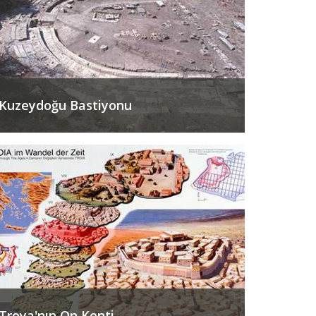
Kuzeydoğu Bastiyonu
Troya'nın On Kenti