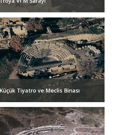
Troya VI M Sarayı
Küçük Tiyatro ve Meclis Binası