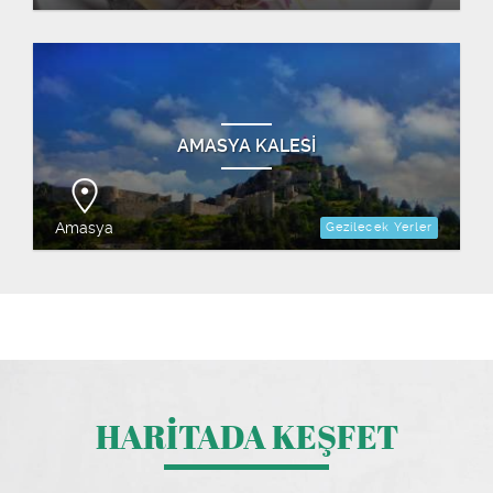
AMASYA KALESİ
Amasya
Gezilecek Yerler
HARİTADA KEŞFET