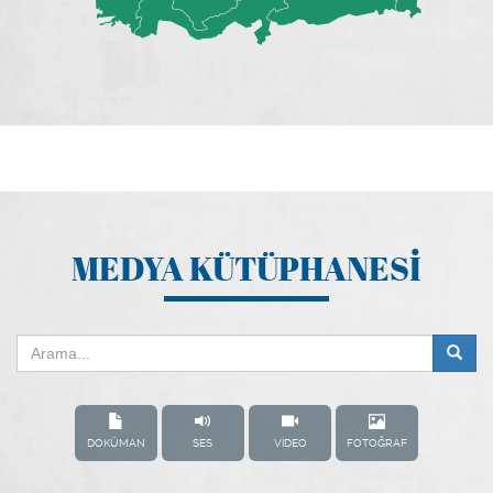
MEDYA KÜTÜPHANESİ
DOKÜMAN
SES
VİDEO
FOTOĞRAF