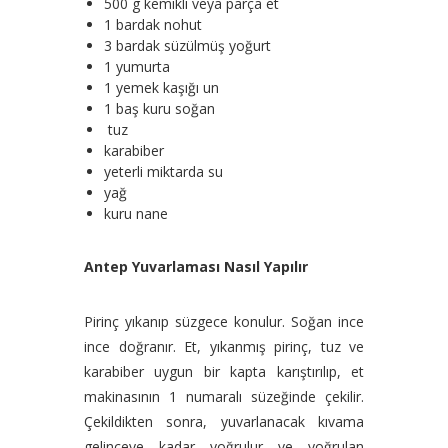
500 g kemikli veya parça et
1 bardak nohut
3 bardak süzülmüş yoğurt
1 yumurta
1 yemek kaşığı un
1 baş kuru soğan
tuz
karabiber
yeterli miktarda su
yağ
kuru nane
Antep Yuvarlaması Nasıl Yapılır
Pirinç yıkanıp süzgece konulur. Soğan ince
ince doğranır. Et, yıkanmış pirinç, tuz ve
karabiber uygun bir kapta karıştırılıp, et
makinasının 1 numaralı süzeğinde çekilir.
Çekildikten sonra, yuvarlanacak kıvama
gelinceye kadar yoğrulur ve yoğrulan