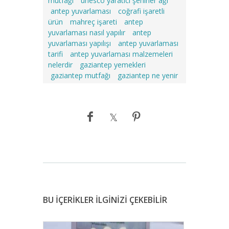
mutfağı
unesco yaratıcı şehirler ağı
antep yuvarlaması
coğrafi işaretli
ürün
mahreç işareti
antep
yuvarlaması nasıl yapılır
antep
yuvarlaması yapılışı
antep yuvarlaması
tarifi
antep yuvarlaması malzemeleri
nelerdir
gaziantep yemekleri
gaziantep mutfağı
gaziantep ne yenir
BU İÇERİKLER İLGİNİZİ ÇEKEBİLİR