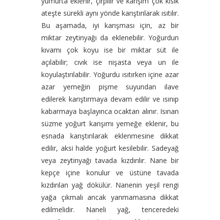
yumurta eklenir, çırpılır ve karışım çok kısık
ateşte sürekli aynı yönde karıştırılarak ısıtılır.
Bu aşamada, iyi karışması için, az bir
miktar zeytinyağı da eklenebilir. Yoğurdun
kıvamı çok koyu ise bir miktar süt ile
açılabilir; cıvık ise nişasta veya un ile
koyulaştırılabilir. Yoğurdu ısıtırken içine azar
azar yemeğin pişme suyundan ilave
edilerek karıştırmaya devam edilir ve ısınıp
kabarmaya başlayınca ocaktan alınır. Isınan
süzme yoğurt karışımı yemeğe eklenir, bu
esnada karıştırılarak eklenmesine dikkat
edilir, aksi halde yoğurt kesilebilir. Sadeyağ
veya zeytinyağı tavada kızdırılır. Nane bir
kepçe içine konulur ve üstüne tavada
kızdırılan yağ dökülür. Nanenin yeşil rengi
yağa çıkmalı ancak yanmamasına dikkat
edilmelidir. Naneli yağ, tenceredeki