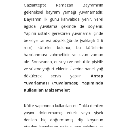
Gaziantep’te Ramazan Bayramının
geleneksel bayram yemeği yuvarlamadır.
Bayramın ilk günü kahvaltıda yenir. Yerel
ağızda yuvalama şeklinde de söylenir.
Yapımı ustalık gerektiren yuvarlama içinde
bezelye tanesi büyüklüğünde (yaklaşık 5-6
mm) köfteler bulunur; bu köftelerin
hazırlanması zahmetlidir ve uzun zaman
alır. Sonrasında, et suyu ve nohut ile pişirilir
ve süzme yoğurt eklenir. Üzerine naneli yağ
dökülerek servis yapılır.
Antep
Yuvarlaması (Yuvalaması) Yapımında
Kullanılan Malzemeler:
Köfte yapımında kullanılan et: Toklu denilen
yaşını doldurmamış erkek veya şişek
denilen hiç doğurmamış dişi koyunun
etinden hazırlanan yağsız ince çekilmiş et