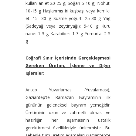
kullanılan et 20-25 g, Soğan 5-10 g) Nohut:
10-15 g Haşlanmış iri kuşbaşı veya kemikli
et: 15- 30 g Süzme yoğurt: 25-30 g Yağ
(Sadeyağ veya zeytinyağı): 5-10 g Kuru
nane: 1-3 g Karabiber: 1-3 g Yumurta: 2-5
g
Coğrafi Sınır İçerisinde Gerçekleşmesi
Gereken Üretim, İşleme ve Diğer
İşlemler:
Antep Yuvarlaması (Yuvalaması),
Gaziantep’te Ramazan Bayramının ilk
gününün geleneksel bayram yemeğidir.
Üretiminin uzun ve zahmetli olması ve
hazırlığın her aşamasının ustalık
gerektirmesi özellikleriyle ünlenmiştir. Bu
sebeple tüm üretim aşamaları Gaziantep’te