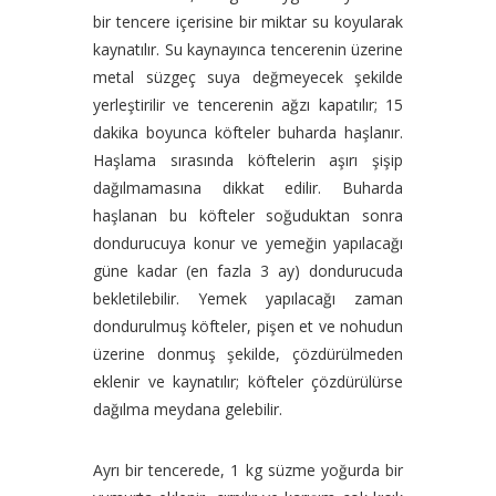
bir tencere içerisine bir miktar su koyularak
kaynatılır. Su kaynayınca tencerenin üzerine
metal süzgeç suya değmeyecek şekilde
yerleştirilir ve tencerenin ağzı kapatılır; 15
dakika boyunca köfteler buharda haşlanır.
Haşlama sırasında köftelerin aşırı şişip
dağılmamasına dikkat edilir. Buharda
haşlanan bu köfteler soğuduktan sonra
dondurucuya konur ve yemeğin yapılacağı
güne kadar (en fazla 3 ay) dondurucuda
bekletilebilir. Yemek yapılacağı zaman
dondurulmuş köfteler, pişen et ve nohudun
üzerine donmuş şekilde, çözdürülmeden
eklenir ve kaynatılır; köfteler çözdürülürse
dağılma meydana gelebilir.
Ayrı bir tencerede, 1 kg süzme yoğurda bir