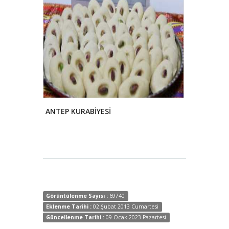
ANTEP KURABİYESİ
KABAK TATLI
Görüntülenme Sayısı :
69740
Eklenme Tarihi :
02 Şubat 2013 Cumartesi
Güncellenme Tarihi :
09 Ocak 2023 Pazartesi