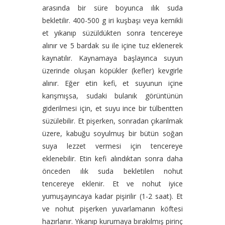
arasında bir süre boyunca ılık suda
bekletilir. 400-500 g iri kuşbaşı veya kemikli
et yıkanıp süzüldükten sonra tencereye
alınır ve 5 bardak su ile içine tuz eklenerek
kaynatılır. Kaynamaya başlayınca suyun
üzerinde oluşan köpükler (kefler) kevgirle
alınır. Eğer etin kefi, et suyunun içine
karışmışsa, sudaki bulanık görüntünün
giderilmesi için, et suyu ince bir tülbentten
süzülebilir. Et pişerken, sonradan çıkarılmak
üzere, kabuğu soyulmuş bir bütün soğan
suya lezzet vermesi için tencereye
eklenebilir. Etin kefi alındıktan sonra daha
önceden ılık suda bekletilen nohut
tencereye eklenir. Et ve nohut iyice
yumuşayıncaya kadar pişirilir (1-2 saat). Et
ve nohut pişerken yuvarlamanın köftesi
hazırlanır. Yıkanıp kurumaya bırakılmış pirinç