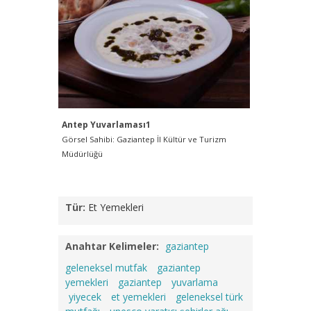
Antep Yuvarlaması1
Antep Yu
Görsel Sahibi: Gaziantep İl Kültür ve Turizm
Görsel Sah
Müdürlüğü
Müdürlüğü
Tür:
Et Yemekleri
Anahtar Kelimeler:
gaziantep
geleneksel mutfak
gaziantep
yemekleri
gaziantep
yuvarlama
yiyecek
et yemekleri
geleneksel türk