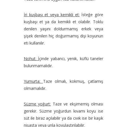
İri kuşbaşı et veya kemikli et:
İsteğe göre
kuşbaşı et ya da kemikli et olabilir. Toklu
denilen yaşını doldurmamış erkek veya
şişek denilen hiç doğurmamış dişi koyunun
eti kullanılır.
Nohut: İ
çinde yabancı, yenik, küflü taneler
bulunmamalıdır.
Yumurta:
Taze olmalı, kokmuş, çatlamış
olmamalıdır.
Süzme yoğurt:
Taze ve ekşimemiş olması
gerekir. Süzme yoğurdun kıvamı koyu ise
süt ile biraz açılabilir ya da cıvık ise bir kaşık
nişasta veya unla koyulaştırılabilir.