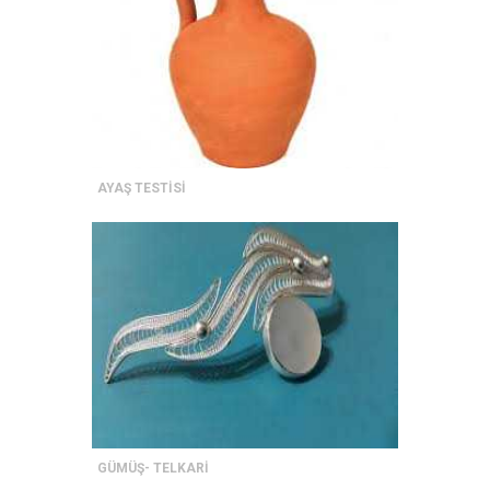
AYAŞ TESTİSİ
GÜMÜŞ- TELKARİ