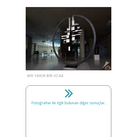
BİR YAKIN BİR UZAK
Fotoğraflar ile ilgili bulunan diğer sonuçlar..