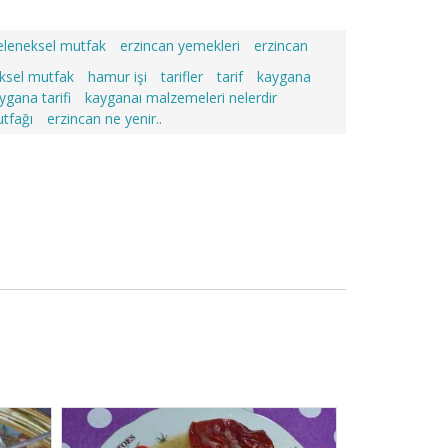
eleneksel mutfak
erzincan yemekleri
erzincan
ksel mutfak
hamur işi
tarifler
tarif
kaygana
ygana tarifi
kayganaı malzemeleri nelerdir
tfağı
erzincan ne yenir..