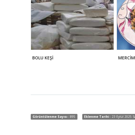
BOLU KEŞİ
MERCİME
Görüntülenme Sayısı :
895
Eklenme Tarihi :
23 Eylül 2025 S