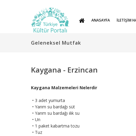
ANASAYFA
İLETİŞİM H
Geleneksel Mutfak
Kaygana - Erzincan
Kaygana Malzemeleri Nelerdir
• 3 adet yumurta
• Yarım su bardağı süt
• Yarım su bardağı ılık su
• Un
• 1 paket kabartma tozu
• Tuz