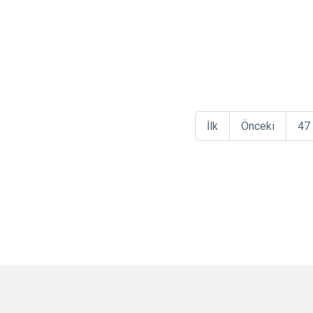
İlk
Önceki
47