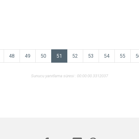
48
49
50
51
52
53
54
55
5
Sunucu yanıtlama süresi : 00:00:00.3312037