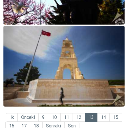
İlk
Önceki
9
10
11
12
13
14
15
16
17
18
Sonraki
Son