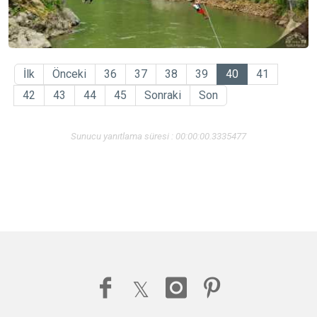
İlk
Önceki
36
37
38
39
40
41
42
43
44
45
Sonraki
Son
Sunucu yanıtlama süresi : 00:00:00.3335477