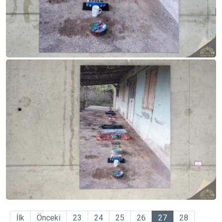
İlk
Önceki
23
24
25
26
27
28