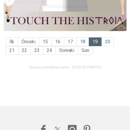
İlk
Önceki
15
16
17
18
19
20
21
22
23
24
Sonraki
Son
Sunucu yanıtlama süresi : 00:00:00.2900735