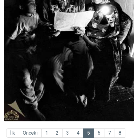
İlk
Önceki
1
2
3
4
5
6
7
8