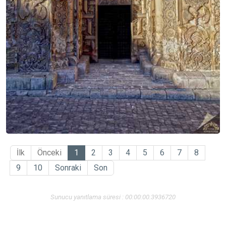
İlk
Önceki
1
2
3
4
5
6
7
8
9
10
Sonraki
Son
Sunucu yanıtlama süresi : 00:00:00.3936720