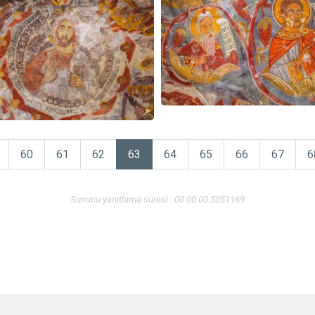
60
61
62
63
64
65
66
67
6
Sunucu yanıtlama süresi : 00:00:00.5051169