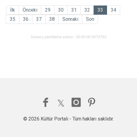
İlk
Önceki
29
30
31
32
33
34
35
36
37
38
Sonraki
Son
Sunucu yanıtlama süresi : 00:00:00.5073762
© 2026 Kültür Portalı - Tüm hakları saklıdır.