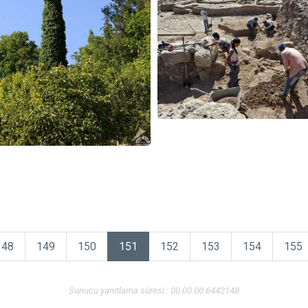
148
149
150
151
152
153
154
155
Sunucu yanıtlama süresi : 00:00:00.6442148