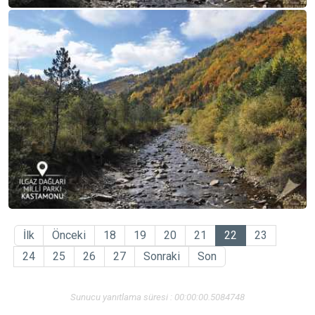
İlk
Önceki
18
19
20
21
22
23
24
25
26
27
Sonraki
Son
Sunucu yanıtlama süresi : 00:00:00.5084748