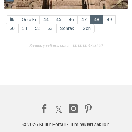
İlk
Önceki
44
45
46
47
48
49
50
51
52
53
Sonraki
Son
Sunucu yanıtlama süresi : 00:00:00.4753590
© 2026 Kültür Portalı - Tüm hakları saklıdır.