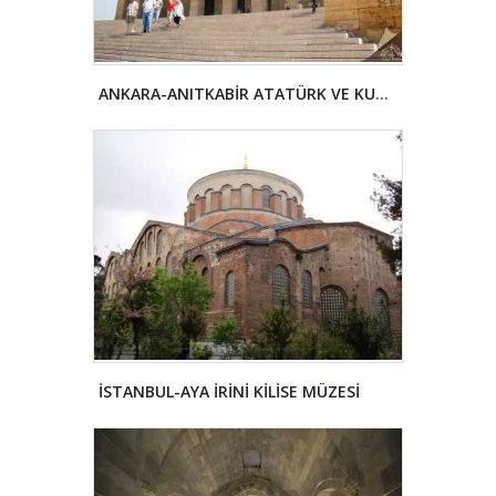
ANKARA-ANITKABİR ATATÜRK VE KURTULUŞ SAVAŞI MÜZESİ
İSTANBUL-AYA İRİNİ KİLİSE MÜZESİ