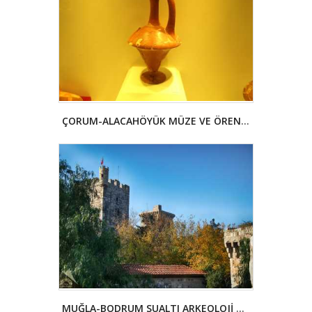
ÇORUM-ALACAHÖYÜK MÜZE VE ÖREN YERİ
MUĞLA-BODRUM SUALTI ARKEOLOJİ MÜZESİ (BODRUM KALESİ)