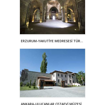
ERZURUM-YAKUTİYE MEDRESESİ TÜRK İSLAM ESERLERİ VE ETNOGRAFYA MÜZESİ
ANKARA-ULUCANLAR CEZAEVİ MÜZESİ