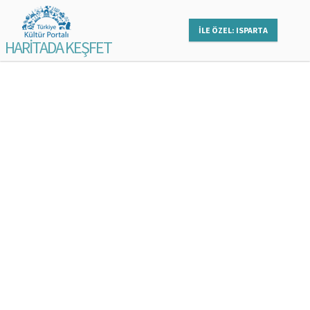
İLE ÖZEL: ISPARTA
HARİTADA KEŞFET