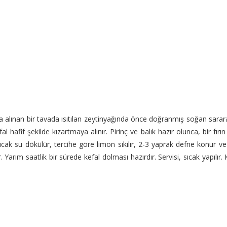
ğa alınan bir tavada ısıtılan zeytinyağında önce doğranmış soğan sarara
l hafif şekilde kızartmaya alınır. Pirinç ve balık hazır olunca, bir fırın 
ıcak su dökülür, tercihe göre limon sıkılır, 2-3 yaprak defne konur v
r. Yarım saatlik bir sürede kefal dolması hazırdır. Servisi, sıcak yapılır