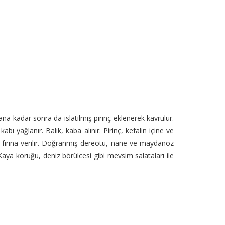
na kadar sonra da ıslatılmış pirinç eklenerek kavrulur.
kabı yağlanır. Balık, kaba alınır. Pirinç, kefalin içine ve
e fırına verilir. Doğranmış dereotu, nane ve maydanoz
. Kaya koruğu, deniz börülcesi gibi mevsim salataları ile