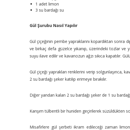
1 adet limon
3 su bardağı su
Gül Şurubu Nasıl Yapılır
Gül çiçeğinin pembe yapraklarını kopardıktan sonra dip
ve birkaç defa güzelce yıkanıp, üzerindeki tozlar ve y
suyu ilave edilir ve kavanozun ağzı sıkıca kapatılır. G
Gül çiçeği yaprakları renklerini verip solgunlaşınca, kav
2 su bardağı şeker katılıp erimeye bırakılır.
Diğer yandan kalan 2 su bardağı şeker de 1 su bardağı sud
Karışım tülbentli bir huniden geçirilerek süzüldükten s
Misafirlere gül şerbeti ikram edileceği zaman limon