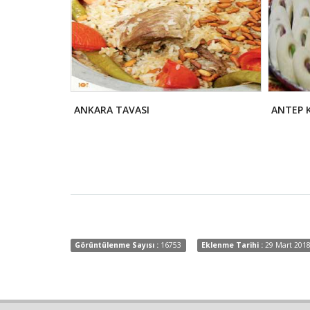
ANKARA TAVASI
ANTEP K
Görüntülenme Sayısı :
16753
Eklenme Tarihi :
29 Mart 201