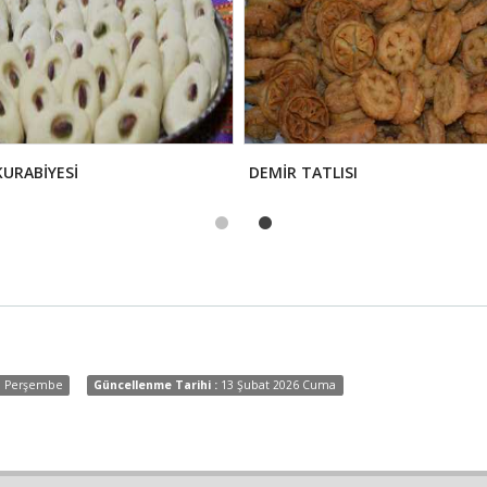
URABİYESİ
DEMİR TATLISI
8 Perşembe
Güncellenme Tarihi :
13 Şubat 2026 Cuma