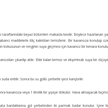
 taraflarındaki beyaz bölümleri makasla kesilir. Böylece hazırlanan yar
abancı maddelerle ilâç kalıntıları temizlenir. Bir kavanoza konulup üz
ülün kokusunun ve renginin suya geçmesi için kavanoz bir kenara konulup,
anozdan çıkarılıp atılır. Elde kalan kırmızı ve ekşimtırak suya bir ölçüye
a eritilir. Sonra bu su güllü şerbetle iyice karıştırılır.
onra kavanoza veya 1 litrelik bir şişeye dökülür. Hava almayacak biçimde 
ata bardaklarına gül şerbetinden iki parmak kadar konulur. İçine bir