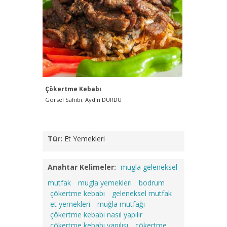
Çökertme Kebabı
Görsel Sahibi: Aydın DURDU
Tür:
Et Yemekleri
Anahtar Kelimeler:
mugla geleneksel
mutfak
mugla yemekleri
bodrum
çökertme kebabı
geleneksel mutfak
et yemekleri
muğla mutfağı
çökertme kebabı nasıl yapılır
çökertme kebabı yapılışı
çökertme