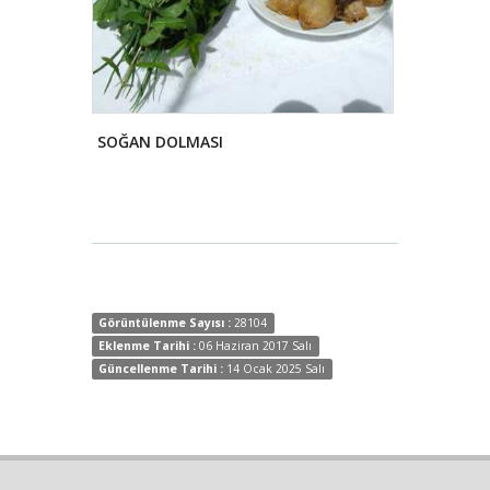
SOĞAN DOLMASI
DOMATES 
Görüntülenme Sayısı :
28104
Eklenme Tarihi :
06 Haziran 2017 Salı
Güncellenme Tarihi :
14 Ocak 2025 Salı