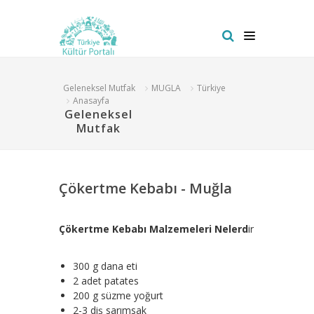
Geleneksel Mutfak
MUGLA
Türkiye
Anasayfa
Geleneksel
Mutfak
Çökertme Kebabı - Muğla
Çökertme Kebabı Malzemeleri Nelerd
ir
300 g dana eti
2 adet patates
200 g süzme yoğurt
2-3 diş sarımsak