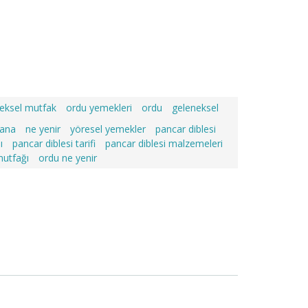
eksel mutfak
ordu yemekleri
ordu
geleneksel
hana
ne yenir
yöresel yemekler
pancar diblesi
ı
pancar diblesi tarifi
pancar diblesi malzemeleri
utfağı
ordu ne yenir