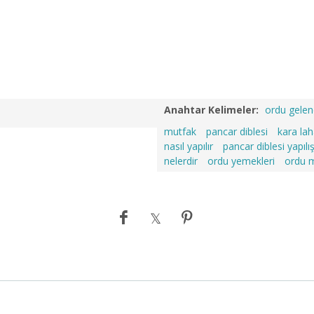
Anahtar Kelimeler:
ordu gelen
mutfak
pancar diblesi
kara la
nasıl yapılır
pancar diblesi yapılış
nelerdir
ordu yemekleri
ordu m