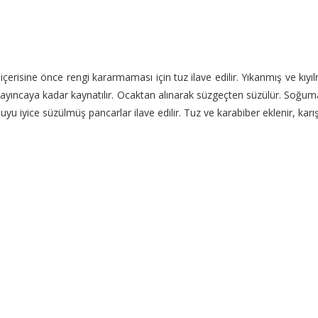
 içerisine önce rengi kararmaması için tuz ilave edilir. Yıkanmış ve kıy
muşayıncaya kadar kaynatılır. Ocaktan alınarak süzgeçten süzülür. Soğumay
yice süzülmüş pancarlar ilave edilir. Tuz ve karabiber eklenir, karıştırı