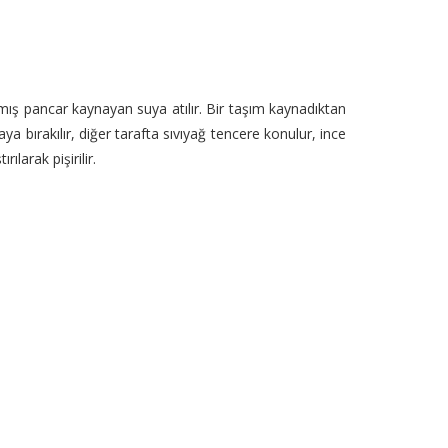
ılmış pancar kaynayan suya atılır. Bir taşım kaynadıktan
a bırakılır, diğer tarafta sıvıyağ tencere konulur, ince
larak pişirilir.