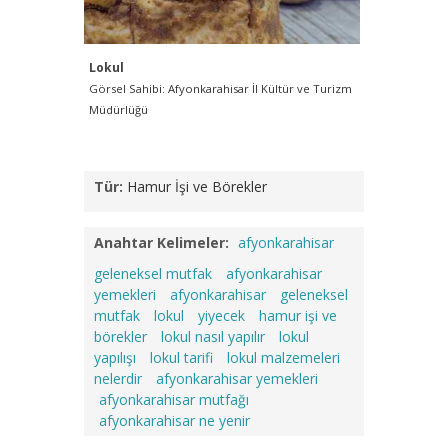
Lokul
Görsel Sahibi: Afyonkarahisar İl Kültür ve Turizm
Müdürlüğü
Tür:
Hamur İşi ve Börekler
Anahtar Kelimeler:
afyonkarahisar
geleneksel mutfak
afyonkarahisar
yemekleri
afyonkarahisar
geleneksel
mutfak
lokul
yiyecek
hamur işi ve
börekler
lokul nasıl yapılır
lokul
yapılışı
lokul tarifi
lokul malzemeleri
nelerdir
afyonkarahisar yemekleri
afyonkarahisar mutfağı
afyonkarahisar ne yenir