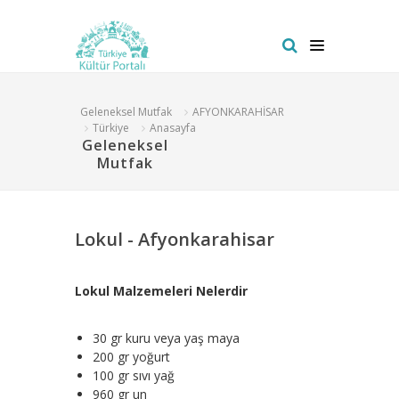
Geleneksel Mutfak
AFYONKARAHİSAR
Türkiye
Anasayfa
Geleneksel
Mutfak
Lokul - Afyonkarahisar
Lokul Malzemeleri Nelerdir
30 gr kuru veya yaş maya
200 gr yoğurt
100 gr sıvı yağ
960 gr un