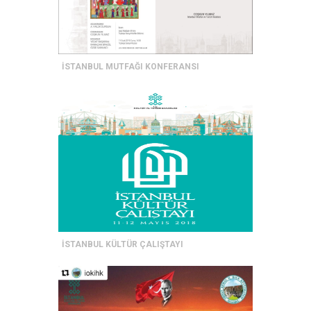
İSTANBUL MUTFAĞI KONFERANSI
İSTANBUL KÜLTÜR ÇALIŞTAYI