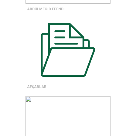
ABDÜLMECİD EFENDİ
AFŞARLAR