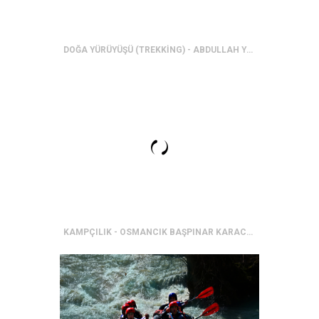
DOĞA YÜRÜYÜŞÜ (TREKKİNG) - ABDULLAH YAYLASI
KAMPÇILIK - OSMANCIK BAŞPINAR KARACA YAYLASI