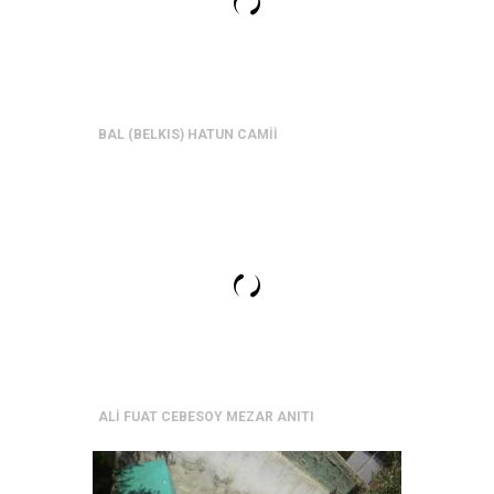
BAL (BELKIS) HATUN CAMİİ
ALİ FUAT CEBESOY MEZAR ANITI