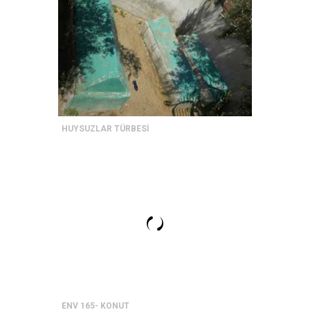
HUYSUZLAR TÜRBESİ
ENV 165- KONUT