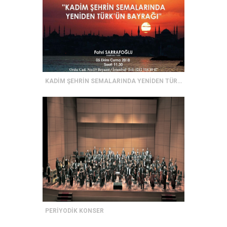
KADİM ŞEHRİN SEMALARINDA YENİDEN TÜRK'ÜN BAYRAĞI
PERİYODİK KONSER