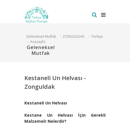
Geleneksel Mutfak
ZONGULDAK
Türkiye
Anasayfa
Geleneksel
Mutfak
Kestaneli Un Helvası -
Zonguldak
Kestaneli Un Helvası
Kestane Un Helvası
İçin Gerekli
Malzemelr Nelerdir?