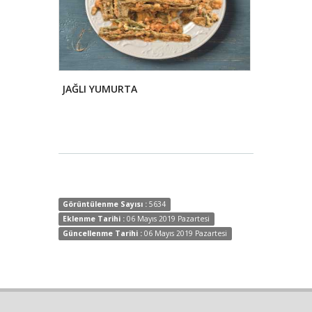
JAĞLI YUMURTA
SEBZELİ T
Görüntülenme Sayısı :
5634
Eklenme Tarihi :
06 Mayıs 2019 Pazartesi
Güncellenme Tarihi :
06 Mayıs 2019 Pazartesi