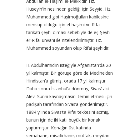
Abdullah el-Haşimi el-Mekkidir. Hz.
Hüseyin’in neslinden geldiği için Seyyid, Hz.
Muhammed gibi Haşimoğulları kabilesine
mensup olduğu için el-haşimi ve Rifai
tarikatı şeyhi olması sebebiyle de eş-Şeyh
er-Rifai unvanı ile nitelendirilmiştir. Hz.
Muhammed soyundan olup Rifai şeyhidir.
II. Abdülhamid’in isteğiyle Afganistan’da 20
yıl kalmıştır. Bir görüşe göre de Medine’den
Hindistan’a gitmiş, orada 17 yıl kalmıştır.
Daha sonra İstanbul’a dönmüş, Sivas’taki
Alevi-Sünni kaynaşmasını temin etmesi için
padişah tarafından Sivas’a gönderilmiştir.
1884 yılında Sivas’ta Rifai tekkesini açmış,
bunun için de iki katlı büyük bir konak
yaptırmıştır. Konağın üst katında
semahane, misafirhane, mutfak, meydan