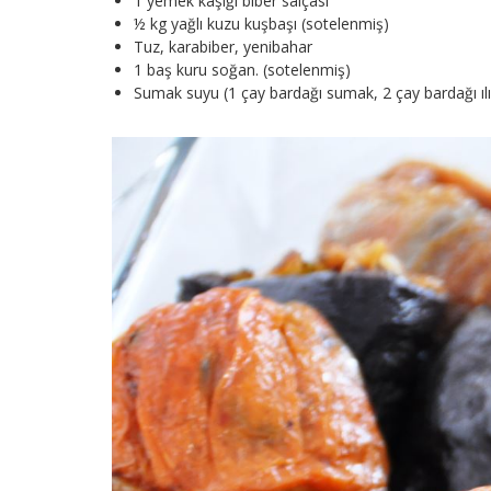
1 yemek kaşığı biber salçası
½ kg yağlı kuzu kuşbaşı (sotelenmiş)
Tuz, karabiber, yenibahar
1 baş kuru soğan. (sotelenmiş)
Sumak suyu (1 çay bardağı sumak, 2 çay bardağı ılık 