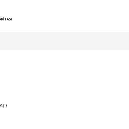
ARİTASI
n
ağı)