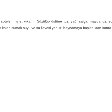
ve sotelenmiş et yıkanır. Süzülüp üstüne tuz, yağ, salça, maydanoz, s
üne kalan sumak suyu ve su ilavesi yapılır. Kaynamaya başladıktan sonra ½ 