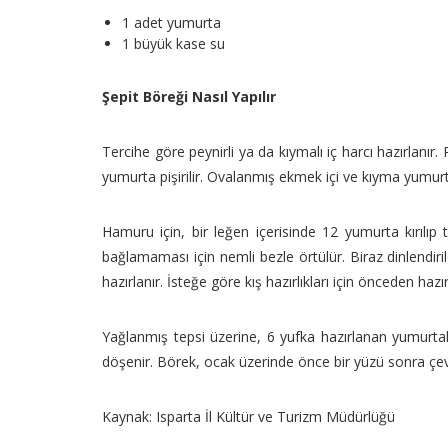
1 adet yumurta
1 büyük kase su
Şepit Böreği Nasıl Yapılır
Tercihe göre peynirli ya da kıymalı iç harcı hazırlanır. P
yumurta pişirilir. Ovalanmış ekmek içi ve kıyma yumur
Hamuru için, bir leğen içerisinde 12 yumurta kırılıp
bağlamaması için nemli bezle örtülür. Biraz dinlendir
hazırlanır. İsteğe göre kış hazırlıkları için önceden hazır
Yağlanmış tepsi üzerine, 6 yufka hazırlanan yumurtalı s
döşenir. Börek, ocak üzerinde önce bir yüzü sonra çevri
Kaynak: Isparta İl Kültür ve Turizm Müdürlüğü