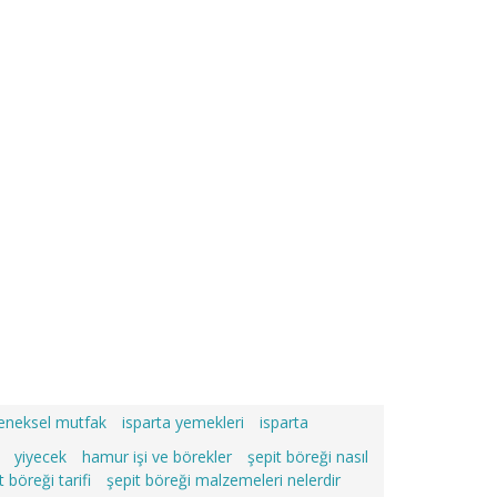
leneksel mutfak
isparta yemekleri
isparta
yiyecek
hamur işi ve börekler
şepit böreği nasıl
t böreği tarifi
şepit böreği malzemeleri nelerdir