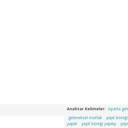
Anahtar Kelimeler:
isparta ge
geleneksel mutfak
şepit böreği
yapılır
şepit böreği yapılışı
şepi