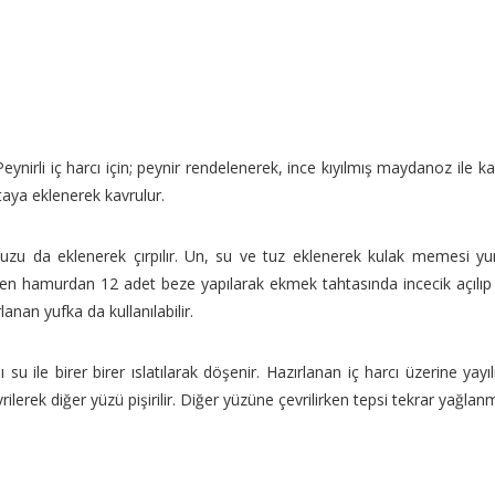
eynirli iç harcı için; peynir rendelenerek, ince kıyılmış maydanoz ile karı
taya eklenerek kavrulur.
 tuzu da eklenerek çırpılır. Un, su ve tuz eklenerek kulak memesi y
ilen hamurdan 12 adet beze yapılarak ekmek tahtasında incecik açılıp 
lanan yufka da kullanılabilir.
u ile birer birer ıslatılarak döşenir. Hazırlanan iç harcı üzerine yayılı
lerek diğer yüzü pişirilir. Diğer yüzüne çevrilirken tepsi tekrar yağla