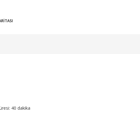
ARİTASI
üresi: 40 dakika