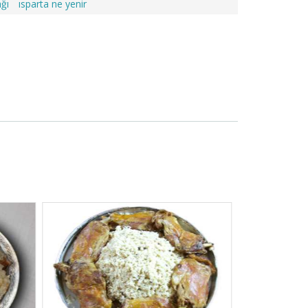
ğı
ısparta ne yenir