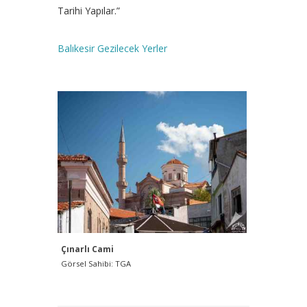
Tarihi Yapılar.”
Balıkesir Gezilecek Yerler
Çınarlı Cami
Çınarlı C
Görsel Sahibi: TGA
Görsel Sah