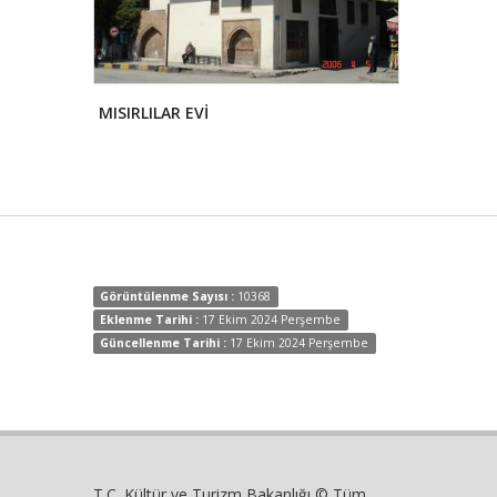
KARAKOYUNLU KOÇBAŞLI AÇIK HAVA MÜZESİ
MISIRLILAR EVİ
EVKAYA ME
Görüntülenme Sayısı :
10368
Eklenme Tarihi :
17 Ekim 2024 Perşembe
Güncellenme Tarihi :
17 Ekim 2024 Perşembe
T.C. Kültür ve Turizm Bakanlığı © Tüm