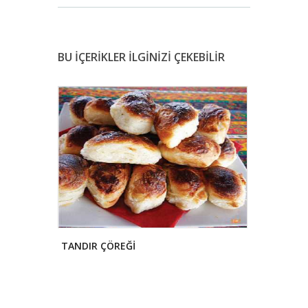
BU İÇERİKLER İLGİNİZİ ÇEKEBİLİR
TANDIR ÇÖREĞİ
SAKALA ÇA