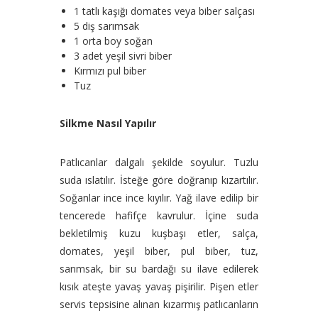
1 tatlı kaşığı domates veya biber salçası
5 diş sarımsak
1 orta boy soğan
3 adet yeşil sivri biber
Kırmızı pul biber
Tuz
Silkme Nasıl Yapılır
Patlıcanlar dalgalı şekilde soyulur. Tuzlu
suda ıslatılır. İsteğe göre doğranıp kızartılır.
Soğanlar ince ince kıyılır. Yağ ilave edilip bir
tencerede hafifçe kavrulur. İçine suda
bekletilmiş kuzu kuşbaşı etler, salça,
domates, yeşil biber, pul biber, tuz,
sarımsak, bir su bardağı su ilave edilerek
kısık ateşte yavaş yavaş pişirilir. Pişen etler
servis tepsisine alınan kızarmış patlıcanların