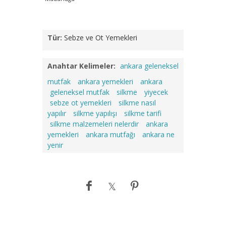
Tür:
Sebze ve Ot Yemekleri
Anahtar Kelimeler:
ankara geleneksel
mutfak
ankara yemekleri
ankara
geleneksel mutfak
silkme
yiyecek
sebze ot yemekleri
silkme nasıl
yapılır
silkme yapılışı
silkme tarifi
silkme malzemeleri nelerdir
ankara
yemekleri
ankara mutfağı
ankara ne
yenir