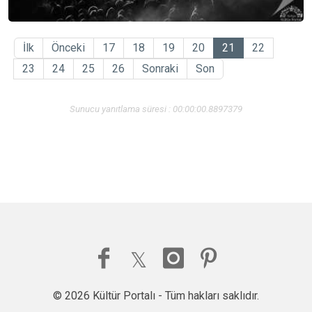
İlk
Önceki
17
18
19
20
21
22
23
24
25
26
Sonraki
Son
Sunucu yanıtlama süresi : 00:00:00.8897379
© 2026 Kültür Portalı - Tüm hakları saklıdır.