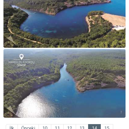
İlk
Önceki
10
11
12
13
14
15