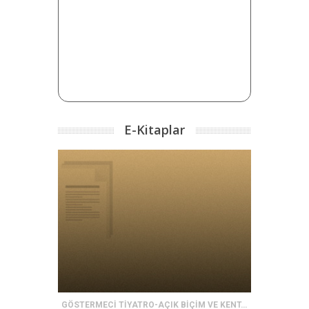
E-Kitaplar
GÖSTERMECİ TİYATRO-AÇIK BİÇİM VE KENT-KÖY TİYATROSU GELENEĞİMİZİ OLUŞTURAN TÜRLER ARASINDAKİ BENZERLİKLER