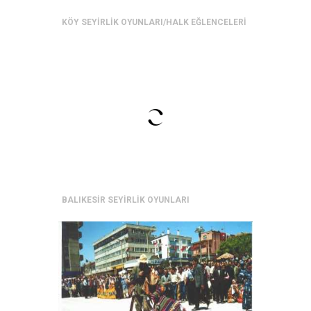
KÖY SEYİRLİK OYUNLARI/HALK EĞLENCELERİ
BALIKESİR SEYİRLİK OYUNLARI