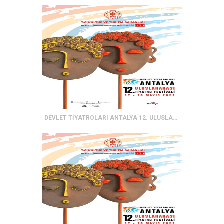
DEVLET TİYATROLARI ANTALYA 12. ULUSLARARASI TİYATRO FESTİVALİ