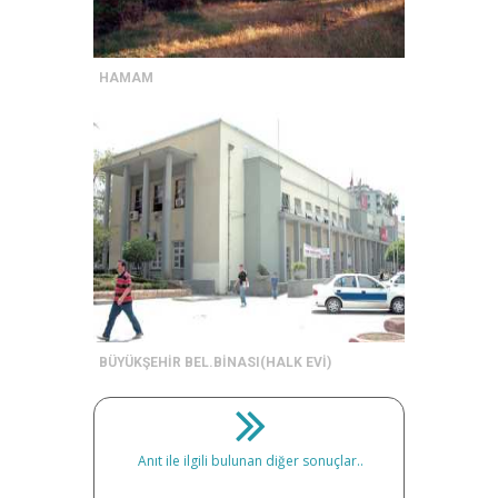
HAMAM
BÜYÜKŞEHİR BEL.BİNASI(HALK EVİ)
Anıt ile ilgili bulunan diğer sonuçlar..