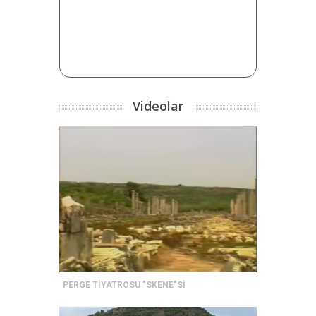
Videolar
PERGE TİYATROSU "SKENE"Sİ