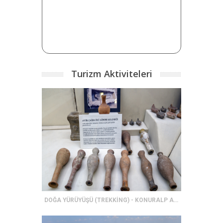
Turizm Aktiviteleri
DOĞA YÜRÜYÜŞÜ (TREKKİNG) - KONURALP ANTİK TİYATRO KEMERKASIM SU KEMERLERİ YÜRÜYÜŞ PARKURU