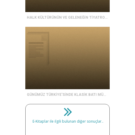
HALK KÜLTÜRÜNÜN VE GELENEĞİN TİYATRO SANATININ ARAÇLARIYLA YENİDEN ÜRETİMİ VE GELECEĞE TAŞINMASI
GÜNÜMÜZ TÜRKİYE'SİNDE KLASİK BATI MÜZİĞİ YAPILARI
E-Kitaplar ile ilgili bulunan diğer sonuçlar..