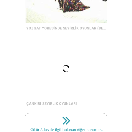
YOZGAT YÖRESİNDE SEYİRLİK OYUNLAR (DEVECİ OYUNU)
ÇANKIRI SEYİRLİK OYUNLARI
Kültür Atlası ile ilgili bulunan diğer sonuçlar..