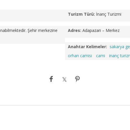
Turizm Türü:
İnanç Turizmi
ğlanabilmektedir. Şehir merkezine
Adres:
Adapazarı – Merkez
Anahtar Kelimeler:
sakarya ge
orhan camisi
cami
inanç turiz