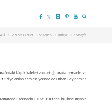
İSİ
Gezilecek Yerler
SAKARYA
Türkiye
Anasayfa
afındaki küçük kaleleri zapt ettiği sırada ormanlık ve
isi
” diye anılan caminin yerinde de Orhan Bey namına
inarede üzerindeki 1316/1318 tarihi bu ikinci inşanın