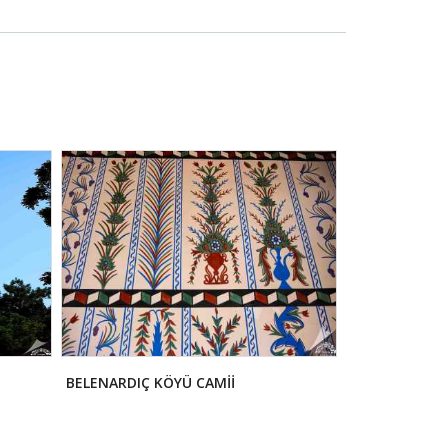
BELENARDIÇ KÖYÜ CAMİİ
CUMHURİYET Ş