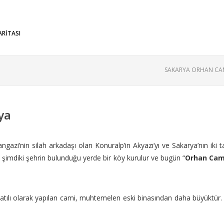
ARİTASI
SAKARYA ORHAN CAM
ya
i’nin silah arkadaşı olan Konuralp’in Akyazı’yı ve Sakarya’nın iki tar
 şimdiki şehrin bulunduğu yerde bir köy kurulur ve bugün “
Orhan Cam
tılı olarak yapılan cami, muhtemelen eski binasından daha büyüktür. M