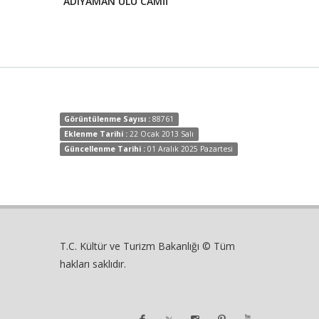
LALELERİ
ADIYAMAN ULU CAMİİ
Görüntülenme Sayısı :
88761
Eklenme Tarihi :
22 Ocak 2013 Salı
Güncellenme Tarihi :
01 Aralık 2025 Pazartesi
T.C. Kültür ve Turizm Bakanlığı © Tüm
hakları saklıdır.