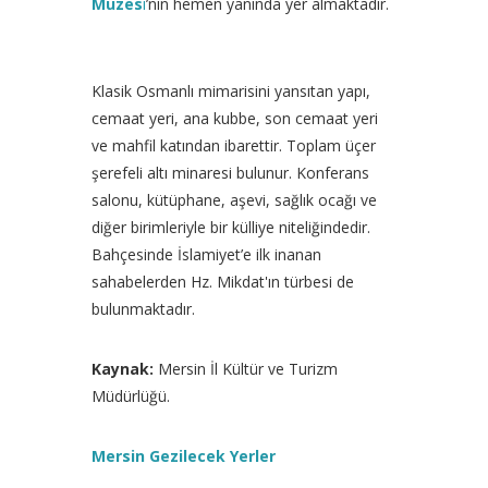
Müzes
i
’nin hemen yanında yer almaktadır.
Klasik Osmanlı mimarisini yansıtan yapı,
cemaat yeri, ana kubbe, son cemaat yeri
ve mahfil katından ibarettir. Toplam üçer
şerefeli altı minaresi bulunur. Konferans
salonu, kütüphane, aşevi, sağlık ocağı ve
diğer birimleriyle bir külliye niteliğindedir.
Bahçesinde İslamiyet’e ilk inanan
sahabelerden Hz. Mikdat'ın türbesi de
bulunmaktadır.
Kaynak:
Mersin İl Kültür ve Turizm
Müdürlüğü.
Mersin Gezilecek Yerler