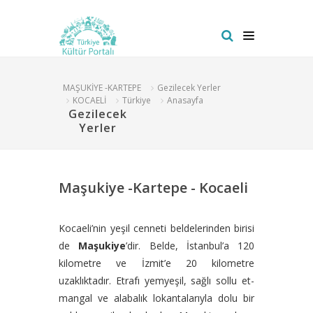
MAŞUKİYE -KARTEPE
Gezilecek Yerler
KOCAELİ
Türkiye
Anasayfa
Gezilecek
Yerler
Maşukiye -Kartepe - Kocaeli
Kocaeli’nin yeşil cenneti beldelerinden birisi
de
Maşukiye
’dir. Belde, İstanbul’a 120
kilometre ve İzmit’e 20 kilometre
uzaklıktadır. Etrafı yemyeşil, sağlı sollu et-
mangal ve alabalık lokantalarıyla dolu bir