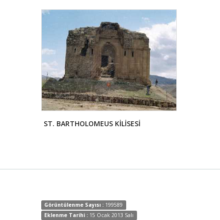
ST. BARTHOLOMEUS KİLİSESİ
ŞEH NECDİ 
Görüntülenme Sayısı :
199589
Eklenme Tarihi :
15 Ocak 2013 Salı