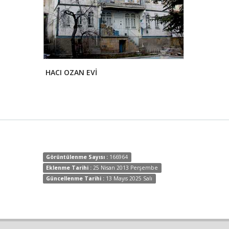
HACI OZAN EVİ
SARAY KÖP
Görüntülenme Sayısı :
166964
Eklenme Tarihi :
25 Nisan 2013 Perşembe
Güncellenme Tarihi :
13 Mayıs 2025 Salı