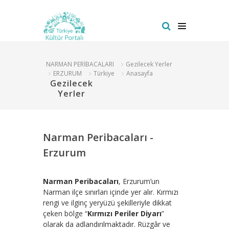
NARMAN PERİBACALARI
Gezilecek Yerler
ERZURUM
Türkiye
Anasayfa
Gezilecek
Yerler
Narman Peribacaları -
Erzurum
Narman Peribacaları
, Erzurum’un
Narman ilçe sınırları içinde yer alır. Kırmızı
rengi ve ilginç yeryüzü şekilleriyle dikkat
çeken bölge “
Kırmızı Periler Diyarı
”
olarak da adlandırılmaktadır. Rüzgâr ve