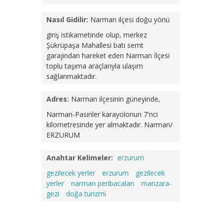
Nasıl Gidilir:
Narman ilçesi doğu yönü
giriş istikametinde olup, merkez
Şükrüpaşa Mahallesi batı semt
garajından hareket eden Narman İlçesi
toplu taşıma araçlarıyla ulaşım
sağlanmaktadır.
Adres:
Narman ilçesinin güneyinde,
Narman-Pasinler karayolonun 7'nci
kilometresinde yer almaktadır. Narman/
ERZURUM
Anahtar Kelimeler:
erzurum
gezilecek yerler
erzurum
gezilecek
yerler
narman peribacaları
manzara-
gezi
doğa turizmi