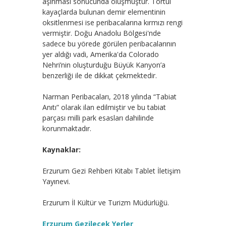
aşınması sonucunda oluşmuştur. Tortul
kayaçlarda bulunan demir elementinin
oksitlenmesi ise peribacalarına kırmızı rengi
vermiştir. Doğu Anadolu Bölgesi'nde
sadece bu yörede görülen peribacalarının
yer aldığı vadi, Amerika'da Colorado
Nehri’nin oluşturduğu Büyük Kanyon’a
benzerliği ile de dikkat çekmektedir.
Narman Peribacaları, 2018 yılında “Tabiat
Anıtı” olarak ilan edilmiştir ve bu tabiat
parçası milli park esasları dahilinde
korunmaktadır.
Kaynaklar:
Erzurum Gezi Rehberi Kitabı Tablet İletişim
Yayınevi.
Erzurum İl Kültür ve Turizm Müdürlüğü.
Erzurum Gezilecek Yerler