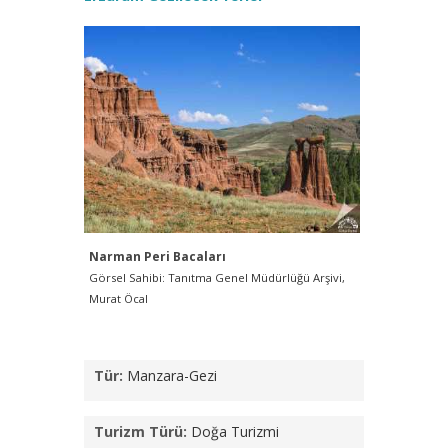
Narman Peri Bacaları
Narman P
Görsel Sahibi: Tanıtma Genel Müdürlüğü Arşivi,
Görsel Sah
Murat Öcal
Murat Öcal
Tür:
Manzara-Gezi
Turizm Türü:
Doğa Turizmi