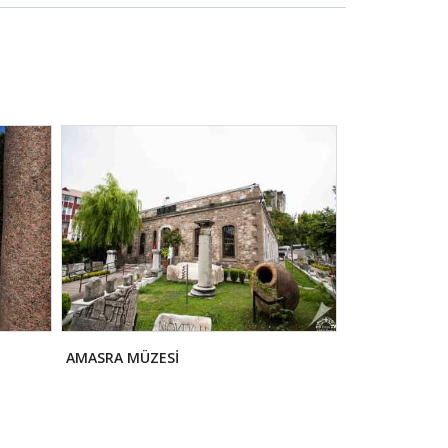
AMASRA MÜZESİ
ÇAPANOĞULLAR