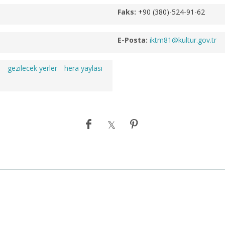
Faks:
+90 (380)-524-91-62
E-Posta:
iktm81@kultur.gov.tr
e
gezilecek yerler
hera yaylası