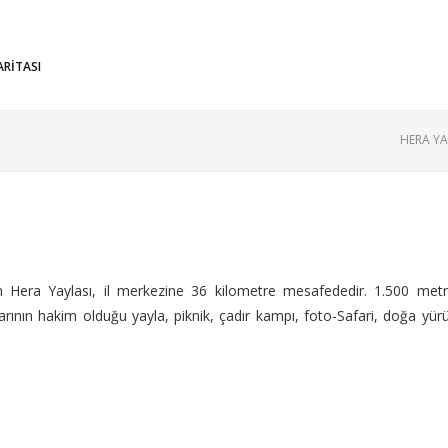
ARİTASI
HERA YA
n Hera Yaylası, il merkezine 36 kilometre mesafededir. 1.500 metr
ın hakim olduğu yayla, piknik, çadır kampı, foto-Safari, doğa yürüyüşü