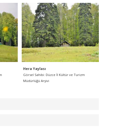
Hera Yaylası
Hera Yaylas
zm
Görsel Sahibi: Düzce İl Kültür ve Turizm
Görsel Sahibi:
Müdürlüğü Arşivi
Müdürlüğü Arş