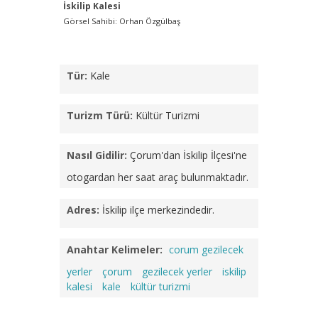
İskilip Kalesi
Görsel Sahibi: Orhan Özgülbaş
Tür:
Kale
Turizm Türü:
Kültür Turizmi
Nasıl Gidilir:
Çorum'dan İskilip İlçesi'ne
otogardan her saat araç bulunmaktadır.
Adres:
İskilip ilçe merkezindedir.
Anahtar Kelimeler:
corum gezilecek
yerler
çorum
gezilecek yerler
iskilip
kalesi
kale
kültür turizmi