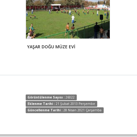
YAŞAR DOĞU MÜZE EVİ
BEKTAŞ YAY
Görüntülenme Sayısı :
26022
Eklenme Tarihi :
21 Şubat 2013 Perşembe
Güncellenme Tarihi :
28 Nisan 2021 Çarşamba