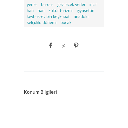
yerler
burdur
gezilecek yerler
incir
han
han
kültür turizmi
gıyasettin
keyhüsrev bin keykubat
anadolu
selçuklu dönemi
bucak
Konum Bilgileri