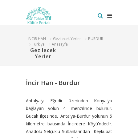
İNCİR HAN
Gezilecek Yerler
BURDUR
Türkiye
Anasayfa
Gezilecek
Yerler
İncir Han - Burdur
Antalya’yı Eğridir üzerinden Konya'ya
bağlayan yolun 4. menzilinde bulunur.
Bucak ilçesinde, Antalya-Burdur yolunun 5
kilometre batısında İncirdere Köyü'ndedir.
Anadolu Selçuklu Sultanlarından Keykubat