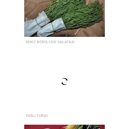
DENİZ BÖRÜLCESİ SALATASI
YAĞLI TURŞU