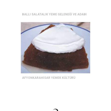
BALLI SALATALIK YEME GELENEĞİ VE ADABI
AFYONKARAHİSAR YEMEK KÜLTÜRÜ