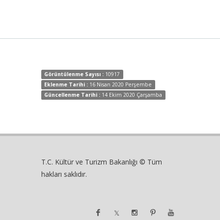
Görüntülenme Sayısı :
10917
Eklenme Tarihi :
16 Nisan 2020 Perşembe
Güncellenme Tarihi :
14 Ekim 2020 Çarşamba
T.C. Kültür ve Turizm Bakanlığı © Tüm
hakları saklıdır.