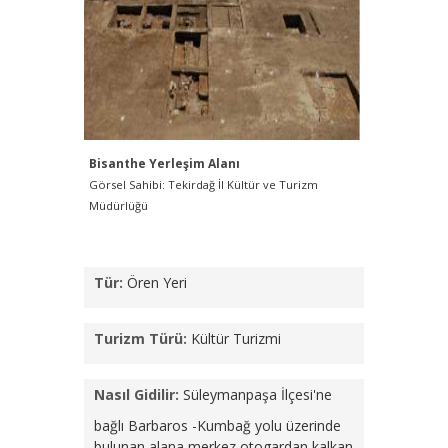
Bisanthe Yerleşim Alanı
Bisanthe
Görsel Sahibi: Tekirdağ İl Kültür ve Turizm
Görsel Sahi
Müdürlüğü
Müdürlüğü
Tür:
Ören Yeri
Turizm Türü:
Kültür Turizmi
Nasıl Gidilir:
Süleymanpaşa İlçesi'ne
bağlı Barbaros -Kumbağ yolu üzerinde
bulunan alana merkez otogardan kalkan