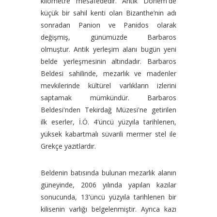
kilometre mesafededir. Antik Dönem'de
küçük bir sahil kenti olan Bizanthe’nin adı
sonradan Panion ve Panidos olarak
değişmiş, günümüzde Barbaros
olmuştur. Antik yerleşim alanı bugün yeni
belde yerleşmesinin altındadır. Barbaros
Beldesi sahilinde, mezarlık ve madenler
mevkilerinde kültürel varlıkların izlerini
saptamak mümkündür. Barbaros
Beldesi'nden Tekirdağ Müzesi'ne getirilen
ilk eserler, İ.Ö. 4'üncü yüzyıla tarihlenen,
yüksek kabartmalı süvarili mermer stel ile
Grekçe yazıtlardır.
Beldenin batısında bulunan mezarlık alanın
güneyinde, 2006 yılında yapılan kazılar
sonucunda, 13'üncü yüzyıla tarihlenen bir
kilisenin varlığı belgelenmiştir. Ayrıca kazı