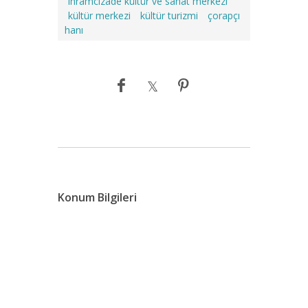
ihramcızade kültür ve sanat merkezi
kültür merkezi
kültür turizmi
çorapçı
hanı
Konum Bilgileri