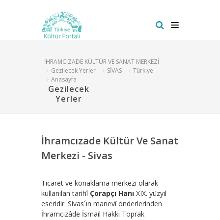
İHRAMCIZADE KÜLTÜR VE SANAT MERKEZİ
Gezilecek Yerler
SİVAS
Türkiye
Anasayfa
Gezilecek
Yerler
İhramcızade Kültür Ve Sanat
Merkezi - Sivas
Ticaret ve konaklama merkezi olarak
kullanılan tarihî
Çorapçı Hanı
XIX. yüzyıl
eseridir. Sivas´ın manevî önderlerinden
İhramcızâde İsmail Hakkı Toprak