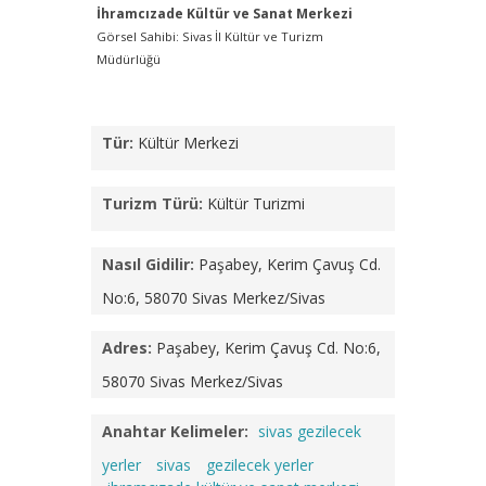
İhramcızade Kültür ve Sanat Merkezi
İhramcız
Görsel Sahibi: Sivas İl Kültür ve Turizm
Görsel Sahi
Müdürlüğü
Müdürlüğü
Tür:
Kültür Merkezi
Turizm Türü:
Kültür Turizmi
Nasıl Gidilir:
Paşabey, Kerim Çavuş Cd.
No:6, 58070 Sivas Merkez/Sivas
Adres:
Paşabey, Kerim Çavuş Cd. No:6,
58070 Sivas Merkez/Sivas
Anahtar Kelimeler:
sivas gezilecek
yerler
sivas
gezilecek yerler