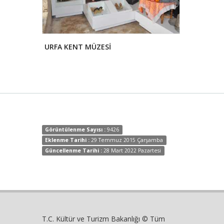
URFA KENT MÜZESİ
KARIŞTIRAN
Görüntülenme Sayısı :
9426
Eklenme Tarihi :
29 Temmuz 2015 Çarşamba
Güncellenme Tarihi :
28 Mart 2022 Pazartesi
T.C. Kültür ve Turizm Bakanlığı © Tüm