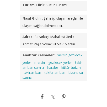
Turizm Türü:
Kültür Turizmi
Nasıl Gidilir:
Şehir içi ulaşım araçları ile
ulaşım sağlanabilmektedir.
Adres:
Pazarkaşı Mahallesi Gedik
Ahmet Paşa Sokak Silifke / Mersin
Anahtar Kelimeler:
mersin gezilecek
yerler
mersin
gezilecek yerler
tekir
ambarı sarnıcı
harabe
kültür turizmi
tekirambarı
tekfur ambarı
bizans su
sarnıcı