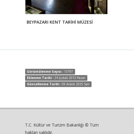
BEYPAZARI KENT TARİHİ MÜZESİ
GAZİANTEP 
Görüntülenme Sayısı :
13197
Eklenme Tarihi :
24 Şubat 2013 Pazar
Güncellenme Tarihi :
09 Aralık 2025 Salı
T.C. Kültür ve Turizm Bakanlığı © Tüm
hakları saklıdır.