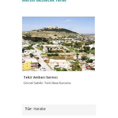
Mersin Gezilecek Yerler
Tekir Ambarı Sarnıcı
Tekir Amb
Görsel Sahibi: Türk Hava Kurumu
Görsel Sahi
Müdürlüğü
Tür:
Harabe