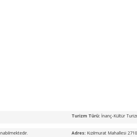
Turizm Türü:
İnanç-Kültür Turiz
lanabilmektedir.
Adres:
Kızılmurat Mahallesi 271