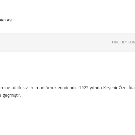
ARİTASI
HACIBEY KO
 ait ilk sivil mimari örneklerindendir. 1925 yılında Kırşehir Özel İda
e geçmiştir.