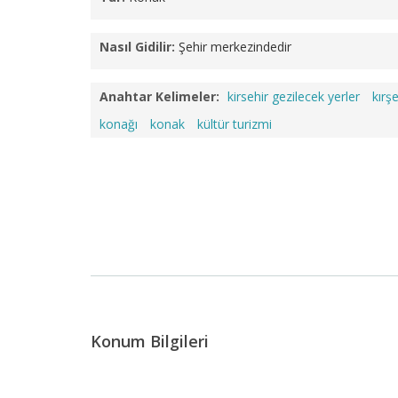
Nasıl Gidilir:
Şehir merkezindedir
Anahtar Kelimeler:
kirsehir gezilecek yerler
kırşe
konağı
konak
kültür turizmi
Konum Bilgileri