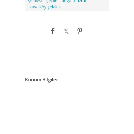
şelalesi
şelale
doğa turizmi
kavalköy şelalesi
Konum Bilgileri