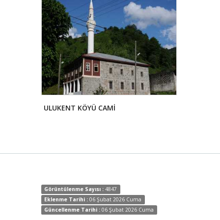
ULUKENT KÖYÜ CAMİ
NİYAZİ BAB
Görüntülenme Sayısı :
4847
Eklenme Tarihi :
06 Şubat 2026 Cuma
Güncellenme Tarihi :
06 Şubat 2026 Cuma