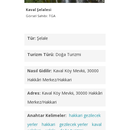
Kaval Şelalesi
Kaval Şel
Görsel Sahibi: TGA
Görsel Sah
Tür:
Şelale
Turizm Türü:
Doğa Turizmi
Nasıl Gidilir:
Kaval Köy Mevkii, 30000
Hakkâri Merkez/Hakkari
Adres:
Kaval Köy Mevkii, 30000 Hakkâri
Merkez/Hakkari
Anahtar Kelimeler:
hakkari gezilecek
yerler
hakkari
gezilecek yerler
kaval