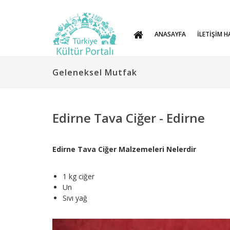
ANASAYFA
İLETİŞİM H
Geleneksel Mutfak
Edirne Tava Ciğer - Edirne
Edirne Tava Ciğer Malzemeleri Nelerdir
1 kg ciğer
Un
Sıvı yağ